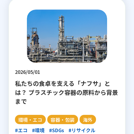
2026/05/01
私たちの食卓を支える「ナフサ」と
は？ プラスチック容器の原料から背景
まで
環境・エコ
容器・包装
海外
#エコ
#環境
#SDGs
#リサイクル