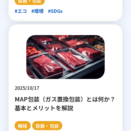
容器・包装
#エコ
#環境
#SDGs
2025/10/17
MAP包装（ガス置換包装）とは何か？
基本とメリットを解説
機械
容器・包装