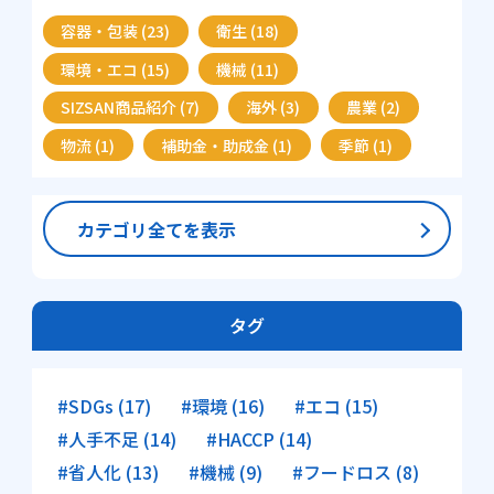
容器・包装 (23)
衛生 (18)
環境・エコ (15)
機械 (11)
SIZSAN商品紹介 (7)
海外 (3)
農業 (2)
物流 (1)
補助金・助成金 (1)
季節 (1)
カテゴリ全てを表示
タグ
#SDGs (17)
#環境 (16)
#エコ (15)
#人手不足 (14)
#HACCP (14)
#省人化 (13)
#機械 (9)
#フードロス (8)