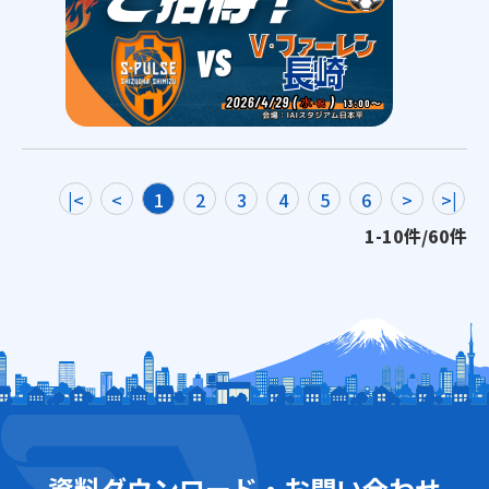
|<
<
1
2
3
4
5
6
>
>|
1-10件/60件
2026/07/01
2024/02/27
2026/07/31
【展示会】「2026 SIZSAN EXPO in 横浜」を開
【事例紹介】無人店舗『プチマム』を導入しました
【抽選】8/15 エスパルス観戦チケットが当たる！
催！
「株式会社タカラ・エムシー様」の法人向けサービス
清水エスパルス応援！チケットプレゼントキャンペーン
『petit-Mom プチマム』を導入させていただきました
今年も静岡産業社が主催の展示会、「2026 SIZSAN EXPO
in 横浜」を開催します！
資料ダウンロード・お問い合わせ