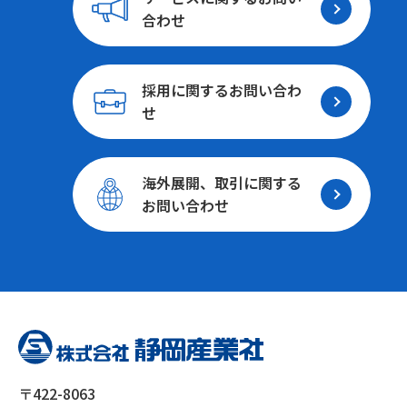
合わせ
採用に関する
お問い合わ
2026/05/28
せ
【活動報告】ベルテックス静岡さま シーズン活動
2026/04/06
報告
藤枝市の新たな道の駅「ゆとりえせとや」様のご紹
海外展開、取引に関する
ベルテックス静岡さま シーズン活動報告
介
お問い合わせ
藤枝市の新たな道の駅「ゆとりえせとや」様のご紹介
〒422-8063