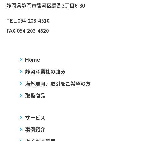
静岡県静岡市駿河区馬渕3丁目6-30
2026/05/20
TEL.
054-203-4510
【抽選】5/31 エスパルス観戦チケットが当たる！
FAX.054-203-4520
清水エスパルス応援！チケットプレゼントキャンペーン
2026/03/23
【注意】当社を騙ったなりすまし「メール」にご注
Home
意ください
静岡産業社の強み
当社を騙ったなりすまし「メール」にご注意ください
海外展開、取引をご希望の方
取扱商品
サービス
2026/05/01
事例紹介
【抽選】5/24 エスパルス観戦チケットが当たる！